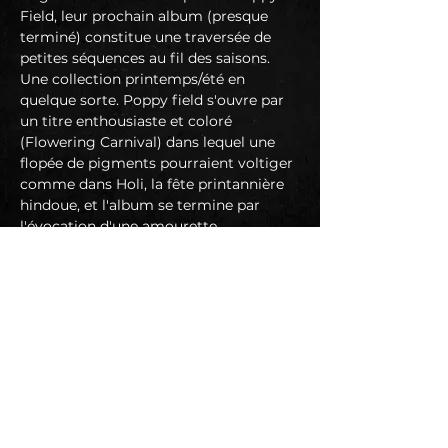
Field, leur prochain album (presque 
terminé) constitue une traversée de 
petites séquences au fil des saisons. 
Une collection printemps/été en 
quelque sorte. Poppy field s'ouvre par 
un titre enthousiaste et coloré 
(Flowering Carnival) dans lequel une 
flopée de pigments pourraient voltiger 
comme dans Holi, la fête printannière 
hindoue, et l'album se termine par 
l'évocation d'une amourette 
adolescente sous un été dévastateur 
(Sunshine).
Entre ces 2 chansons, Wendy Pot vous 
accueille comme on irait voir une 
vieille tante qui nous raconte des 
histoires au coin de la bouilloire. Your 
tea is ready, sir …
https://www.facebook.com/wendypotm
usic
groutgrout.bandcamp.com