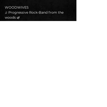
WOODWIVES
♫ Progressive Rock-Band from the 
woods 🌿
📱 
https://www.facebook.com/profile.php?
id=61553269925269
▶️ 
https://www.youtube.com/@woodwives
-m3e
--------------------------------------------
En lire plus >
Suivez-nous sur les réseaux sociaux :